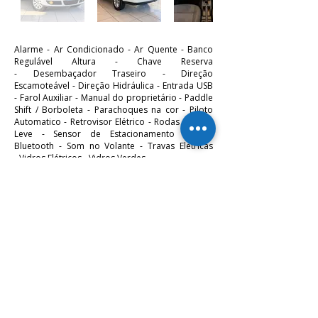
Alarme -
Ar Condicionado -
Ar Quente -
Banco
Regulável Altura -
Chave Reserva
-
Desembaçador Traseiro -
Direção
Escamoteável -
Direção Hidráulica -
Entrada USB
-
Farol Auxiliar -
Manual do proprietário -
Paddle
Shift / Borboleta -
Parachoques na cor -
Piloto
Automatico -
Retrovisor Elétrico -
Rodas de Liga
Leve -
Sensor de Estacionamento -
Som
Bluetooth -
Som no Volante -
Travas Elétricas
-
Vidros Elétricos -
Vidros Verdes.
KM 136.098
R$ 41.900,00
Gostou? Entre em contato!
Simular Financiamento